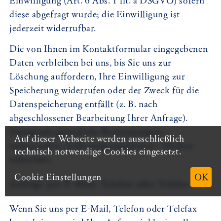
Einwilligung (Art. 6 Abs. 1 lit. a DSGVO) sofern
diese abgefragt wurde; die Einwilligung ist
jederzeit widerrufbar.
Die von Ihnen im Kontaktformular eingegebenen
Daten verbleiben bei uns, bis Sie uns zur
Löschung auffordern, Ihre Einwilligung zur
Speicherung widerrufen oder der Zweck für die
Datenspeicherung entfällt (z. B. nach
abgeschlossener Bearbeitung Ihrer Anfrage).
Zwingende gesetzliche Bestimmungen –
Auf dieser Webseite werden ausschließlich
insbesondere Aufbewahrungsfristen – bleiben
technisch notwendige Cookies eingesetzt.
unberührt.
Cookie Einstellungen
OK
Anfrage per E-Mail, Telefon oder Telefax
Wenn Sie uns per E-Mail, Telefon oder Telefax