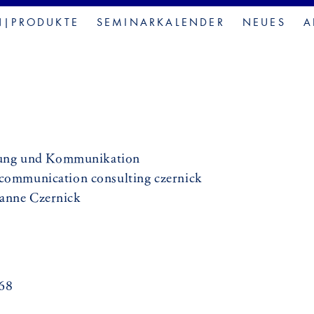
N|PRODUKTE
SEMINARKALENDER
NEUES
A
ung und Kommunikation
r communication consulting czernick
sanne Czernick
968