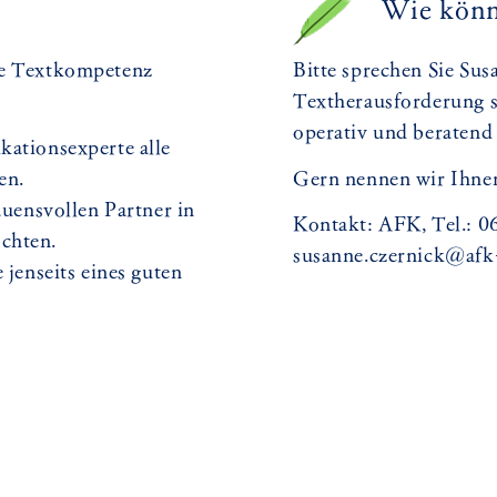
Wie könn
re Textkompetenz
Bitte sprechen Sie Sus
Textherausforderung st
operativ und beratend
kationsexperte alle
en.
Gern nennen wir Ihne
rauensvollen Partner in
Kontakt: AFK, Tel.: 0
chten.
susanne.czernick@afk
 jenseits eines guten