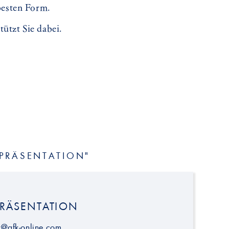
 besten Form.
tützt Sie dabei.
 PRÄSENTATION"
PRÄSENTATION
k@afk-online.com