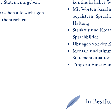
te Statements geben.
kontinuierlicher 
Mit Worten fessel
rrschen alle wichtigen
begeistern: Sprache
uthentisch zu
Haltung
Struktur und Kreati
Sprachbilder
Übungen vor der K
Mentale und stimm
Statementsituatio
Tipps zu Einsatz 
In Bestf